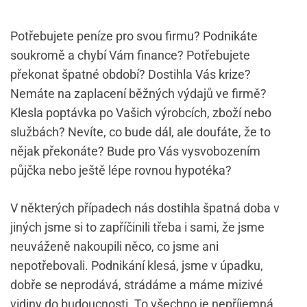
Potřebujete peníze pro svou firmu? Podnikáte
soukromě a chybí Vám finance? Potřebujete
překonat špatné období? Dostihla Vás krize?
Nemáte na zaplacení běžných výdajů ve firmě?
Klesla poptávka po Vašich výrobcích, zboží nebo
službách? Nevíte, co bude dál, ale doufáte, že to
nějak překonáte? Bude pro Vás vysvobozením
půjčka nebo ještě lépe rovnou hypotéka?
V některých případech nás dostihla špatná doba v
jiných jsme si to zapříčinili třeba i sami, že jsme
neuváženě nakoupili něco, co jsme ani
nepotřebovali. Podnikání klesá, jsme v úpadku,
dobře se neprodává, strádáme a máme mizivé
vidiny do budoucnosti. To všechno je nepříjemná