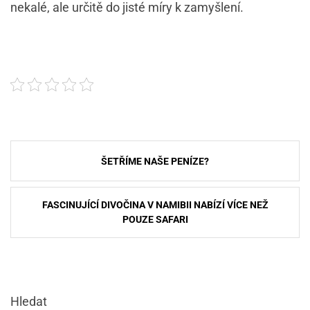
nekalé, ale určitě do jisté míry k zamyšlení.
Navigace
ŠETŘÍME NAŠE PENÍZE?
pro
příspěvek
FASCINUJÍCÍ DIVOČINA V NAMIBII NABÍZÍ VÍCE NEŽ
POUZE SAFARI
Hledat