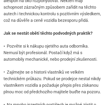
alespoň
na oko rozpohybovat. Někteří mají
schopnost zázračným způsobem zařídit na těchto
autech i technickou kontrolu s pozitivním výsledkem,
což na důvěře a ceně vozidla bezesporu přidá.
Jak se nestát obětí těchto podvodných praktik?
•
Pozvěte si k nákupu ojetého auta odborníka.
Nemusí být profesionál. Postačí když má s
automobily mechanické, nebo prodejní zkušenosti.
•
Zajímejte se o historii vlastníků ve velkém
technickém průkazu. Pokud se prodejce nestal nikdy
vlastníkem vozidla a požaduje přepis přes získanou
plnou moc od předchozího majitele buďte na pozoru.
•
Na mnoho inzertních portálech je možné zjistit o