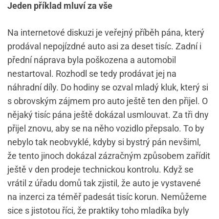
Jeden příklad mluví za vše
Na internetové diskuzi je veřejný příběh pána, který
prodával nepojízdné auto asi za deset tisíc. Zadní i
přední náprava byla poškozena a automobil
nestartoval. Rozhodl se tedy prodávat jej na
náhradní díly. Do hodiny se ozval mladý kluk, který si
s obrovským zájmem pro auto ještě ten den přijel. O
nějaký tisíc pána ještě dokázal usmlouvat. Za tři dny
přijel znovu, aby se na něho vozidlo přepsalo. To by
nebylo tak neobvyklé, kdyby si bystrý pán nevšiml,
že tento jinoch dokázal zázračným způsobem zařídit
ještě v den prodeje technickou kontrolu. Když se
vrátil z úřadu domů tak zjistil, že auto je vystavené
na inzerci za téměř padesát tisíc korun. Nemůžeme
sice s jistotou říci, že praktiky toho mladíka byly