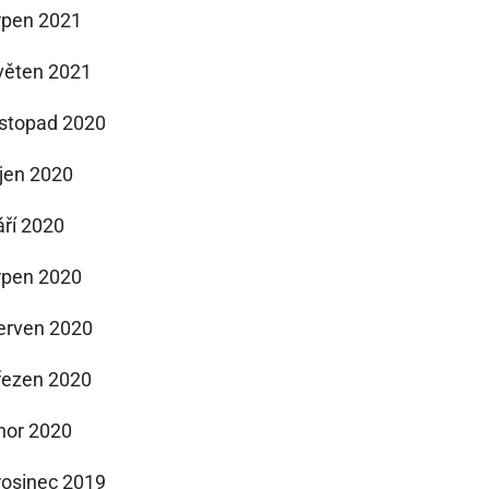
rpen 2021
věten 2021
istopad 2020
íjen 2020
áří 2020
rpen 2020
erven 2020
řezen 2020
nor 2020
rosinec 2019