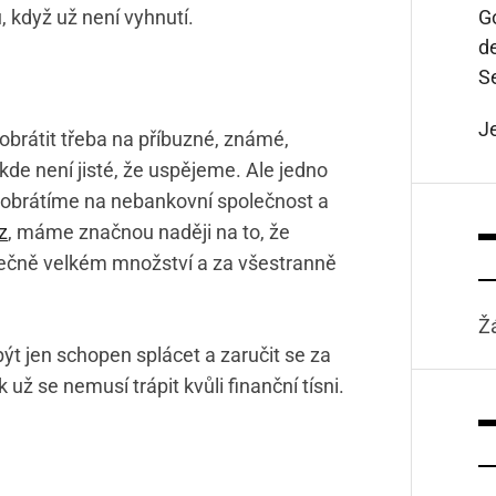
u, když už není vyhnutí.
Go
d
S
J
brátit třeba na příbuzné, známé,
ikde není jisté, že uspějeme. Ale jedno
se obrátíme na nebankovní společnost a
z
, máme značnou naději na to, že
tečně velkém množství a za všestranně
Ž
být jen schopen splácet a zaručit se za
už se nemusí trápit kvůli finanční tísni.