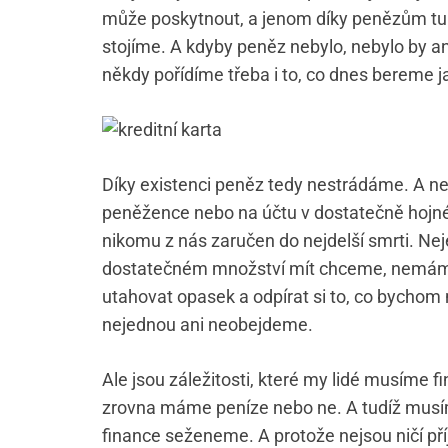
může poskytnout, a jenom díky penězům tu m
stojíme. A kdyby peněz nebylo, nebylo by an
někdy pořídíme třeba i to, co dnes bereme 
Díky existenci peněz tedy nestrádáme. A 
peněžence nebo na účtu v dostatečně hojném
nikomu z nás zaručen do nejdelší smrti. Nej
dostatečném množství mít chceme, nemáme 
utahovat opasek a odpírat si to, co bychom
nejednou ani neobejdeme.
Ale jsou záležitosti, které my lidé musíme f
zrovna máme peníze nebo ne. A tudíž musíme
finance seženeme. A protože nejsou ničí pří