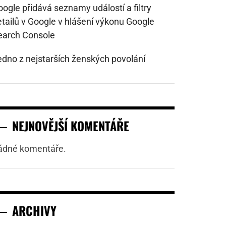
ogle přidává seznamy událostí a filtry
etailů v Google v hlášení výkonu Google
earch Console
edno z nejstarších ženských povolání
NEJNOVĚJŠÍ KOMENTÁŘE
ádné komentáře.
ARCHIVY