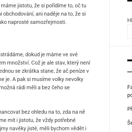
áme jistotu, že si pořídíme to, oč tu
i obchodování, ani naděje na to, že si
H
jako naprosté samozřejmosti.
nestrádáme, dokud je máme ve své
 množství. Což je ale stav, který není
ednou se zkrátka stane, že ač peníze v
je. A pak si musíme volky nevolky
Fa
 možná rádi měli a bez čeho se
p
Př
inancovat bez ohledu na to, zda na ně
 mít i jistotu, že vždy potřebné
Š
jmy navěky jisté, měli bychom vědět i