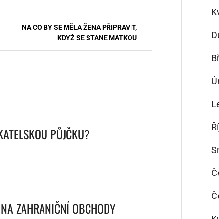
K
NA CO BY SE MĚLA ŽENA PŘIPRAVIT,
D
KDYŽ SE STANE MATKOU
B
Ú
L
Ř
KATELSKOU PŮJČKU?
S
Č
Č
R NA ZAHRANIČNÍ OBCHODY
K