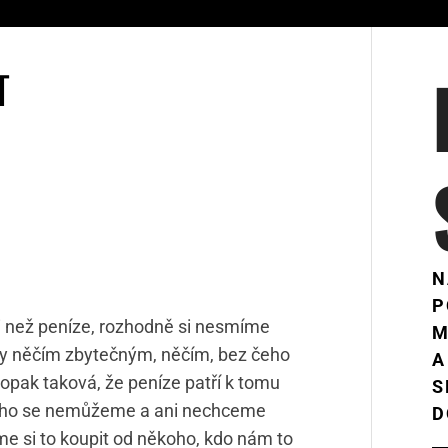
T
N
P
ěci než peníze, rozhodně si nesmíme
M
dky něčím zbytečným, něčím, bez čeho
A
opak taková, že peníze patří k tomu
S
čeho se nemůžeme a ani nechceme
D
eme si to koupit od někoho, kdo nám to