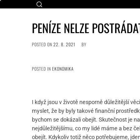
Skip
to
content
PENÍZE NELZE POSTRÁDA
POSTED ON
22. 8. 2021
BY
POSTED IN
EKONOMIKA
I když jsou v životě nesporně důležitější v
myslet, že by byly takové finanční prostře
bychom se dokázali obejít. Skutečnost je na
nejdůležitějšímu, co my lidé máme a bez 
obejít. Kdykoliv totiž něco potřebujeme, jd