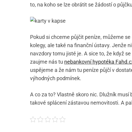
to, na koho se lze obrátit se žádostí o půjčk
Pokud si chceme půjčit peníze, můžeme se o
kolegy, ale také na finanční ústavy. Jenže n
navzdory tomu jisté je. A sice to, že když 
zaujme nás tu
nebankovní hypotéka Fahd.c
uspějeme a že nám tu peníze půjčí v dosta
výhodných podmínek.
A co za to? Vlastně skoro nic. Dlužník musí 
takové splácení zástavou nemovitosti. A pak 