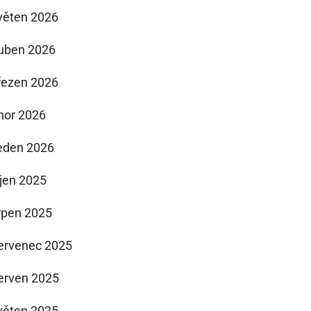
věten 2026
uben 2026
řezen 2026
nor 2026
eden 2026
íjen 2025
rpen 2025
ervenec 2025
erven 2025
věten 2025