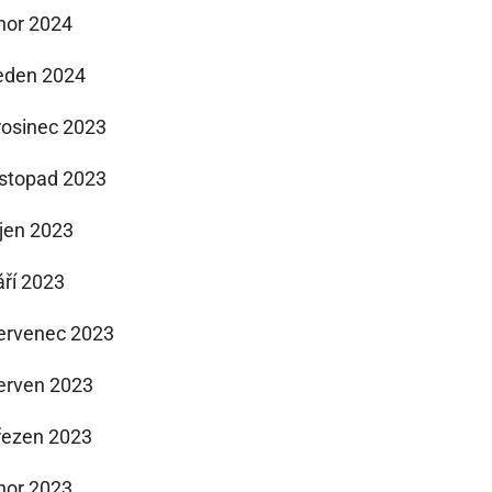
nor 2024
eden 2024
rosinec 2023
istopad 2023
íjen 2023
áří 2023
ervenec 2023
erven 2023
řezen 2023
nor 2023