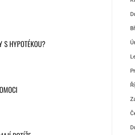
D
B
Y S HYPOTÉKOU?
Ú
L
P
Ř
POMOCI
Z
Č
D