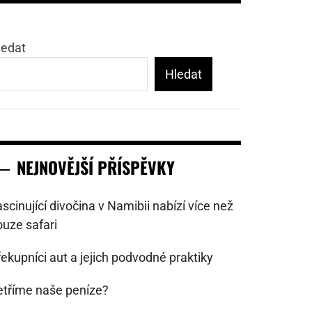
ledat
Hledat
NEJNOVĚJŠÍ PŘÍSPĚVKY
scinující divočina v Namibii nabízí více než
ouze safari
ekupníci aut a jejich podvodné praktiky
etříme naše peníze?