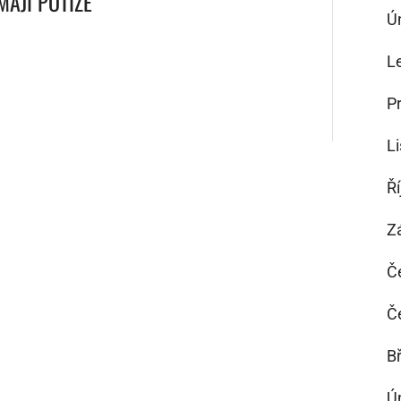
MAJÍ POTÍŽE
Ú
L
P
L
Ř
Z
Č
Č
B
Ú