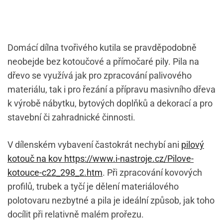
Domácí dílna tvořivého kutila se pravděpodobně
neobejde bez kotoučové a přímočaré pily. Pila na
dřevo se využívá jak pro zpracování palivového
materiálu, tak i pro řezání a přípravu masivního dřeva
k výrobě nábytku, bytových doplňků a dekorací a pro
stavební či zahradnické činnosti.
V dílenském vybavení častokrát nechybí ani
pilový
kotouč na kov https://www.i-nastroje.cz/Pilove-
kotouce-c22_298_2.htm
. Při zpracování kovových
profilů, trubek a tyčí je dělení materiálového
polotovaru nezbytné
a pila je ideální způsob, jak toho
docílit při relativně malém prořezu.