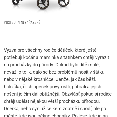
POSTED IN NEZAŘAZENÉ
Výzva pro všechny rodiče dětiček, které ještě
potřebují kočár a maminka s tatínkem chtějí vyrazit
na procházky do přírody. Dokud bylo dítě malé,
nevážilo tolik, dalo se bez problémů nosit v šátku,
nebo v nějaké krosničce. Jenže, jak čas běží,
holčička, či chlapeček povyrostli, přibrali a jejich
nošení je čím dál obtížnější. Obzvlášť pokud si rodiče
chtějí udělat nějakou větší procházku přírodou.
Dcerka, nebo syn už celkem zdatně i chodí, ale po
městě, kde jsou pěkné chodníky. Po lese, kde je na