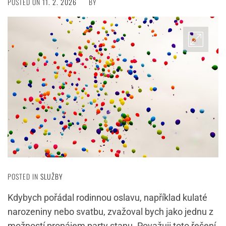
POSTED ON
11. 2. 2026
BY
POSTED IN
SLUŽBY
Kdybych pořádal rodinnou oslavu, například kulaté
narozeniny nebo svatbu, zvažoval bych jako jednu z
možností pronájem party stanu. Považuji toto řešení