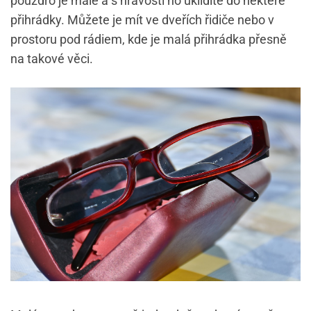
pouzdro je malé a s hravostí ho uklidíte do některé
přihrádky. Můžete je mít ve dveřích řidiče nebo v
prostoru pod rádiem, kde je malá přihrádka přesně
na takové věci.