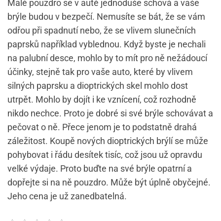
Malé pouzdro se v autě jednoduše schová a vaše
brýle budou v bezpečí. Nemusíte se bát, že se vám
odřou při spadnutí nebo, že se vlivem slunečních
paprsků například vyblednou. Když byste je nechali
na palubní desce, mohlo by to mít pro ně nežádoucí
účinky, stejně tak pro vaše auto, které by vlivem
silných paprsku a dioptrických skel mohlo dost
utrpět. Mohlo by dojít i ke vznícení, což rozhodně
nikdo nechce. Proto je dobré si své brýle schovávat a
pečovat o ně. Přece jenom je to podstatně drahá
záležitost. Koupě nových dioptrických brýlí se může
pohybovat i řádu desítek tisíc, což jsou už opravdu
velké výdaje. Proto buďte na své brýle opatrní a
dopřejte si na ně pouzdro. Může být úplně obyčejné.
Jeho cena je už zanedbatelná.