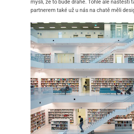
myslí, že to bude drahé. Tohle ale naštěstí
partnerem také už u nás na chatě měli desig