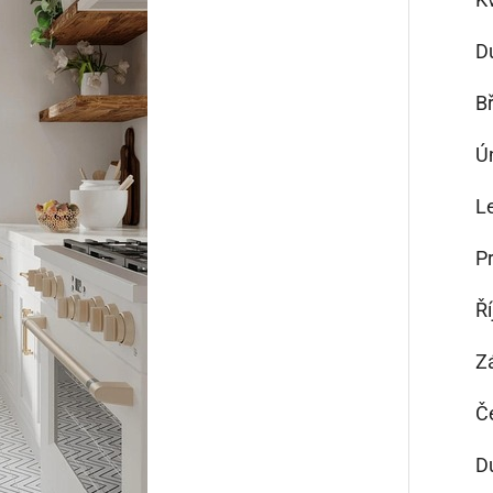
D
B
Ú
L
P
Ř
Z
Č
D