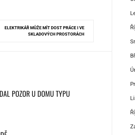
L
Ř
ELEKTRIKÁŘ MŮŽE MÍT DOST PRÁCE I VE
SKLADOVÝCH PROSTORÁCH
S
B
Ú
P
 DAL POZOR U DOMU TYPU
L
Ř
Z
ADĚ