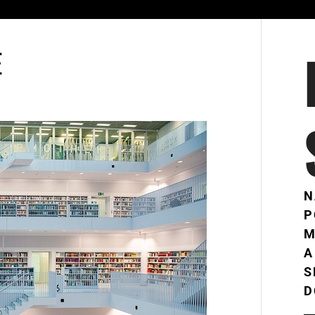
E
N
P
M
A
S
D