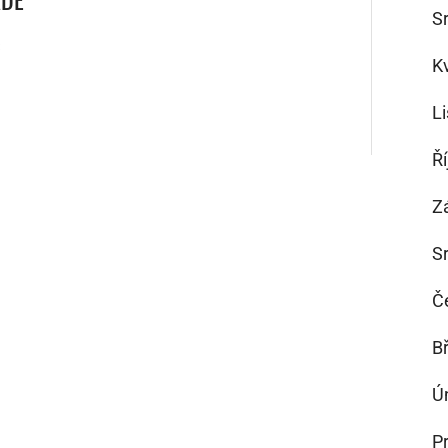
S
3
K
L
Ř
Z
S
Č
B
Ú
P