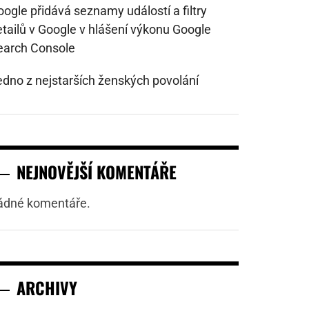
ogle přidává seznamy událostí a filtry
etailů v Google v hlášení výkonu Google
earch Console
edno z nejstarších ženských povolání
NEJNOVĚJŠÍ KOMENTÁŘE
ádné komentáře.
ARCHIVY