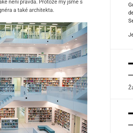
 také není pravda. Protože my jsme s
Go
néra a také architekta.
d
S
J
Ž