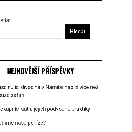
ledat
Hledat
NEJNOVĚJŠÍ PŘÍSPĚVKY
scinující divočina v Namibii nabízí více než
ouze safari
ekupníci aut a jejich podvodné praktiky
etříme naše peníze?