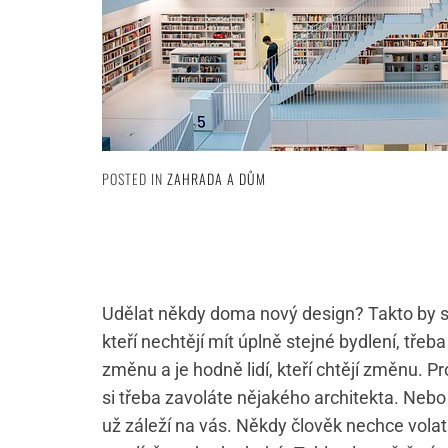
POSTED IN
ZAHRADA A DŮM
Udělat někdy doma nový design? Takto by se 
kteří nechtějí mít úplně stejné bydlení, třeb
změnu a je hodně lidí, kteří chtějí změnu. Pr
si třeba zavoláte nějakého architekta. Neb
už záleží na vás. Někdy člověk nechce volat