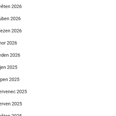
věten 2026
uben 2026
řezen 2026
nor 2026
eden 2026
íjen 2025
rpen 2025
ervenec 2025
erven 2025
věten 2025