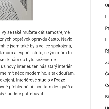
Ú
L
P
ě. Vy se také můžete dát samozřejmě
zných poptávek opravdu často. Navíc
L
hle jsem také byla velice spokojená,
Ř
k mám alespoň jistotu, s kým mám tu
 se i k nám do bytu seženeme
Z
 nový interiér, ten náš starý interiér
me mít něco moderního, a tak doufám,
Č
okojeni.
Interiérové studio v Praze
Č
avně přehledné. A jsou tam designéři a
 když budete potřebovat.
B
Ú