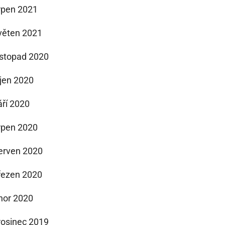
rpen 2021
věten 2021
istopad 2020
íjen 2020
áří 2020
rpen 2020
erven 2020
řezen 2020
nor 2020
rosinec 2019