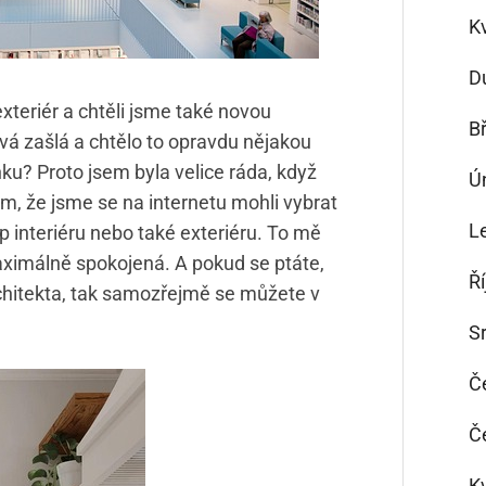
K
D
exteriér a chtěli jsme také novou
B
vá zašlá a chtělo to opravdu nějakou
ku? Proto jsem byla velice ráda, když
Ú
ám, že jsme se na internetu mohli vybrat
L
p interiéru nebo také exteriéru. To mě
maximálně spokojená. A pokud se ptáte,
Ř
hitekta, tak samozřejmě se můžete v
S
Č
Č
K