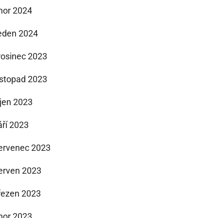
nor 2024
eden 2024
rosinec 2023
istopad 2023
íjen 2023
áří 2023
ervenec 2023
erven 2023
řezen 2023
nor 2023