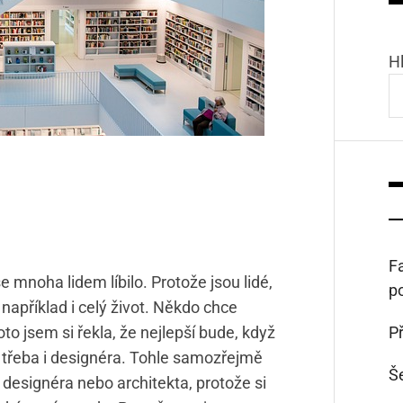
H
Fa
mnoha lidem líbilo. Protože jsou lidé,
p
a například i celý život. Někdo chce
oto jsem si řekla, že nejlepší bude, když
Př
o třeba i designéra. Tohle samozřejmě
Š
 designéra nebo architekta, protože si