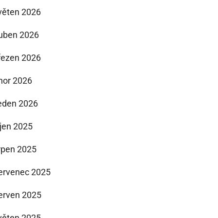
věten 2026
uben 2026
řezen 2026
nor 2026
eden 2026
íjen 2025
rpen 2025
ervenec 2025
erven 2025
věten 2025