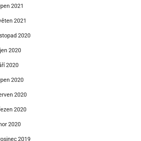
rpen 2021
věten 2021
istopad 2020
íjen 2020
áří 2020
rpen 2020
erven 2020
řezen 2020
nor 2020
rosinec 2019