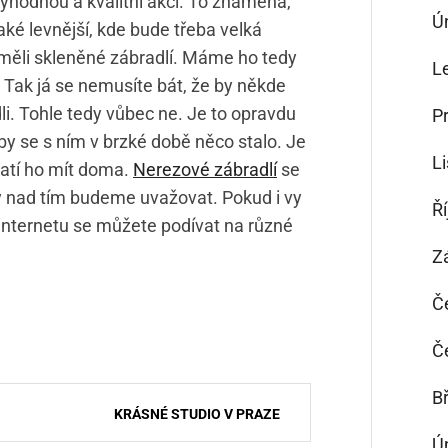
ýhodnou a kvalitní akci. To znamená,
Ú
aké levnější, kde bude třeba velká
 měli skleněné zábradlí. Máme ho tedy
L
 Tak já se nemusíte bát, že by někde
li. Tohle tedy vůbec ne. Je to opravdu
P
by se s ním v brzké době něco stalo. Je
L
latí ho mít doma.
Nerezové zábradlí
se
ky nad tím budeme uvažovat. Pokud i vy
Ř
 internetu se můžete podívat na různé
Z
Č
Č
B
KRÁSNÉ STUDIO V PRAZE
Ú