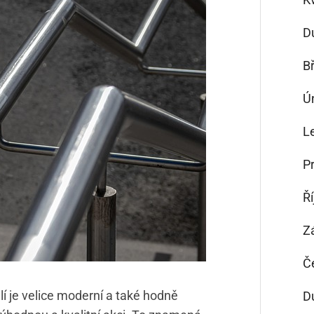
D
B
Ú
L
P
Ř
Z
Č
í je velice moderní a také hodně
D