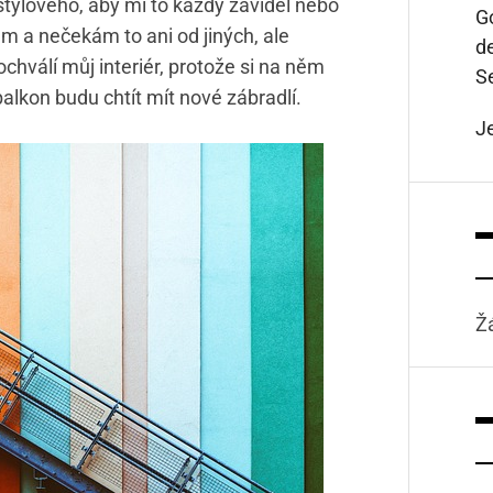
tylového, aby mi to každý záviděl nebo
Go
em a nečekám to ani od jiných, ale
d
chválí můj interiér, protože si na něm
S
balkon budu chtít mít nové zábradlí.
J
Ž