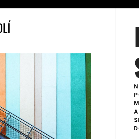
DLÍ
N
P
M
A
S
D