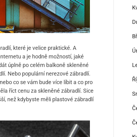
K
D
B
lí, které je velice praktické. A
Ú
internetu a je hodně možností, jaké
 dát úplně po celém balkoně skleněné
L
lí. Nebo populární nerezové zábradlí.
Ř
nebo co se vám bude více líbit a co pro
la říct cenu za skleněné zábradlí. Sice
S
ší, než kdybyste měli plastové zábradlí
Č
Č
K