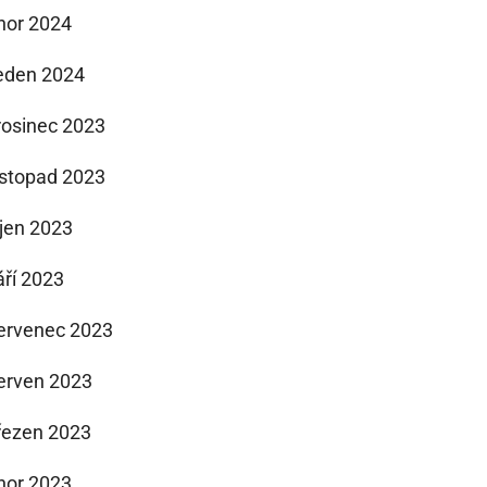
nor 2024
eden 2024
rosinec 2023
istopad 2023
íjen 2023
áří 2023
ervenec 2023
erven 2023
řezen 2023
nor 2023