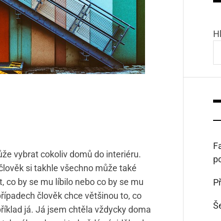
H
Fa
ůže vybrat cokoliv domů do interiéru.
p
u člověk si takhle všechno může také
t, co by se mu líbilo nebo co by se mu
Př
řípadech člověk chce většinou to, co
Š
říklad já. Já jsem chtěla vždycky doma