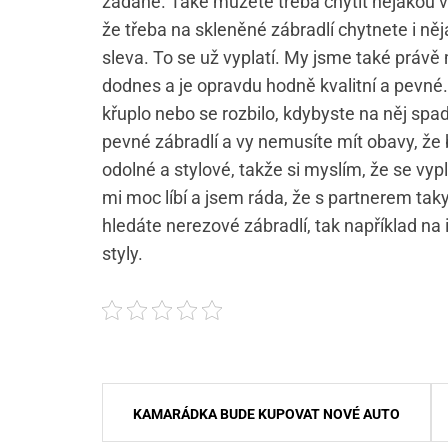
žádané. Také můžete třeba chytit nějakou v
že třeba na skleněné zábradlí chytnete i něj
sleva. To se už vyplatí. My jsme také právě
dodnes a je opravdu hodně kvalitní a pevné.
křuplo nebo se rozbilo, kdybyste na něj spad
pevné zábradlí a vy nemusíte mít obavy, že 
odolné a stylové, takže si myslím, že se vyp
mi moc líbí a jsem ráda, že s partnerem ta
hledáte nerezové zábradlí, tak například na
styly.
Navigace
KAMARÁDKA BUDE KUPOVAT NOVÉ AUTO
pro