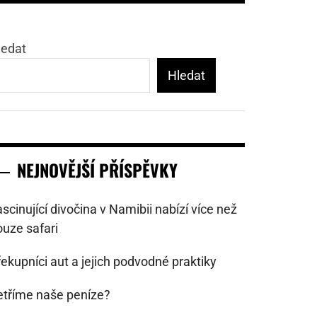
ledat
Hledat
NEJNOVĚJŠÍ PŘÍSPĚVKY
scinující divočina v Namibii nabízí více než
ouze safari
ekupníci aut a jejich podvodné praktiky
etříme naše peníze?