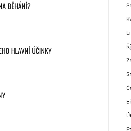
 NA BĚHÁNÍ?
S
K
L
Ř
JEHO HLAVNÍ ÚČINKY
Z
S
Č
NY
B
Ú
P