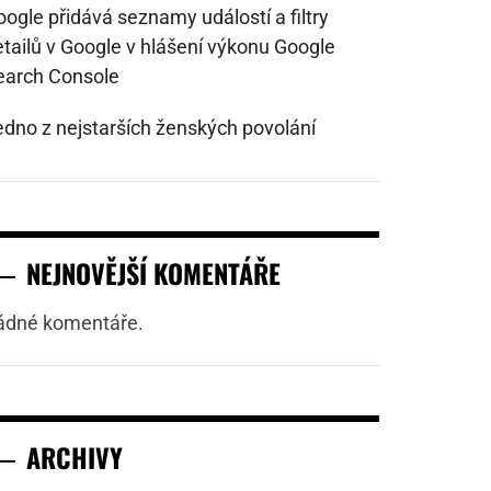
ogle přidává seznamy událostí a filtry
etailů v Google v hlášení výkonu Google
earch Console
edno z nejstarších ženských povolání
NEJNOVĚJŠÍ KOMENTÁŘE
ádné komentáře.
ARCHIVY