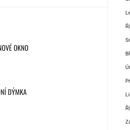
L
Ř
S
NOVÉ OKNO
B
Ú
P
DNÍ DÝMKA
L
Ř
Z