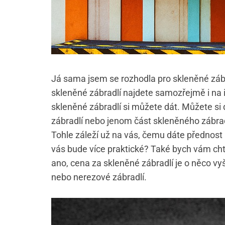
Já sama jsem se rozhodla pro skleněné zábrad
skleněné zábradlí najdete samozřejmě i na 
skleněné zábradlí si můžete dát. Můžete si
zábradlí nebo jenom část skleněného zábrad
Tohle záleží už na vás, čemu dáte přednost 
vás bude více praktické? Také bych vám chtě
ano, cena za skleněné zábradlí je o něco vyš
nebo nerezové zábradlí.