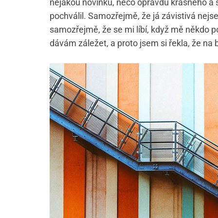
nějakou novinku, něco opravdu krásného a s
pochválil. Samozřejmě, že já závistivá nejs
samozřejmě, že se mi líbí, když mě někdo po
dávám záležet, a proto jsem si řekla, že na 